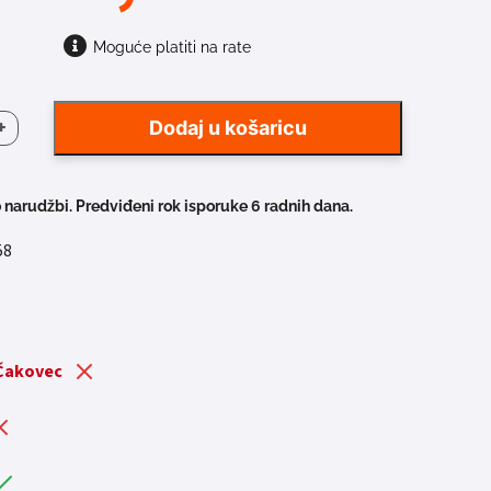
Moguće platiti na rate
+
Dodaj u košaricu
AČA
 narudžbi. Predviđeni rok isporuke 6 radnih dana.
58
a
 Čakovec