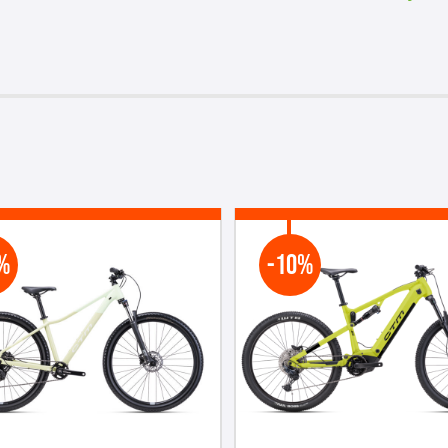
%
-10%