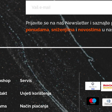
Prijavite se na naš Newsletter i saznajte 
ponudama
,
sniženjima
i
novostima
u naš
bshop
Servis
takt
Uvjeti korištenja
ama
Način plaćanja