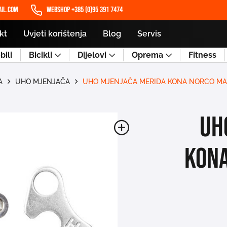
il.com
WEBSHOP +385 (0)95 391 7474
kt
Uvjeti korištenja
Blog
Servis
ili
Bicikli
Dijelovi
Oprema
Fitness
A
UHO MJENJAČA
UHO MJENJAČA MERIDA KONA NORCO MA
UH
kona