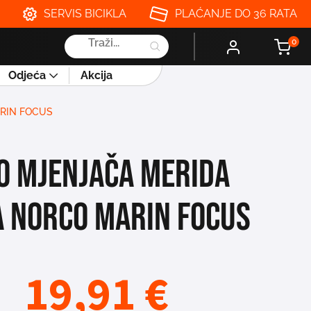
SERVIS BICIKLA
PLAĆANJE DO 36 RATA
Products
0
search
Odjeća
Akcija
RIN FOCUS
O MJENJAČA merida
 norco marin focus
19,91
€