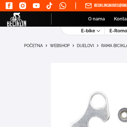
beciklincakovec@gma
O nama
Konta
E-bike
E-Romob
POČETNA
WEBSHOP
DIJELOVI
RAMA BICIKL