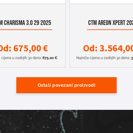
M CHARISMA 3.0 29 2025
CTM AREON XPERT 20
Od:
675,00
€
Od:
3.564,0
 cijena u zadnjih 30 dana:
675,00
€
Najniža cijena u zadnjih 30 dana:
3
Ostali povezani proizvodi