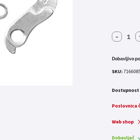
-
UHO
MJENJ
merida
kona
Dobavljivo po
norco
SKU:
716608
marin
focus
količin
Dostupnost
Poslovnica
Web shop
Dobavljač