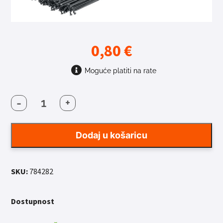
0,80
€
Moguće platiti na rate
-
+
ŽBICA
FORCE
STAINLESS
Dodaj u košaricu
BLACK
2MMx282MM
količina
SKU:
784282
Dostupnost