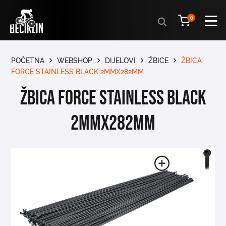
Products
0
search
POČETNA
WEBSHOP
DIJELOVI
ŽBICE
ŽBICA
FORCE STAINLESS BLACK 2MMX282MM
ŽBICA FORCE STAINLESS BLACK
2MMx282MM