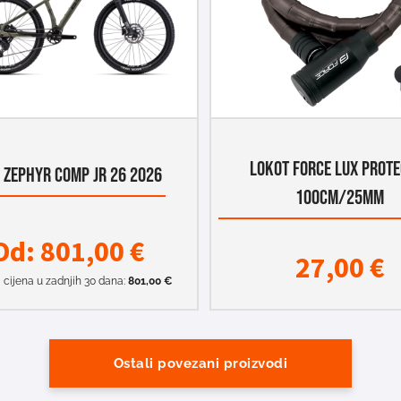
LOKOT FORCE LUX PROT
 ZEPHYR COMP JR 26 2026
100CM/25MM
Od:
801,00
€
27,00
€
 cijena u zadnjih 30 dana:
801,00
€
Ostali povezani proizvodi