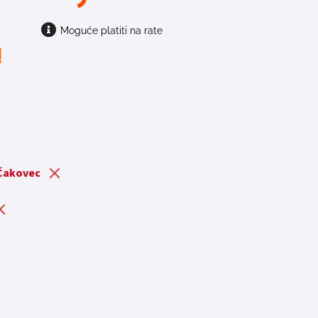
Moguće platiti na rate
t
 Čakovec