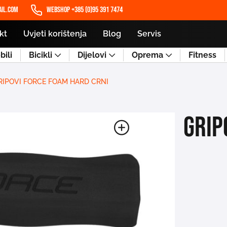
il.com
WEBSHOP +385 (0)95 391 7474
kt
Uvjeti korištenja
Blog
Servis
ili
Bicikli
Dijelovi
Oprema
Fitness
RIPOVI FORCE FOAM HARD CRNI
GRIP