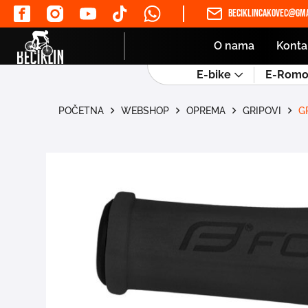
beciklincakovec@gma
O nama
Konta
E-bike
E-Romob
POČETNA
WEBSHOP
OPREMA
GRIPOVI
G