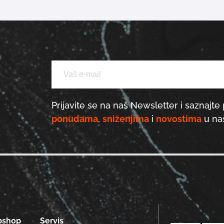
Prijavite se na naš Newsletter i saznajte 
ponudama
,
sniženjima
i
novostima
u naš
bshop
Servis