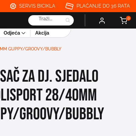
SERVIS BICIKLA
PLAĆANJE DO 36 RATA
Products
0
search
Odjeća
Akcija
/40MM GUPPY/GROOVY/BUBBLY
SAČ ZA DJ. SJEDALO
OLISPORT 28/40MM
PY/GROOVY/BUBBLY