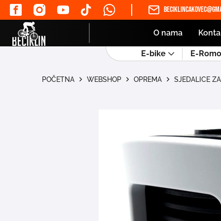
beciklincakovec@gma
O nama
Konta
E-bike
E-Romob
POČETNA
WEBSHOP
OPREMA
SJEDALICE Z