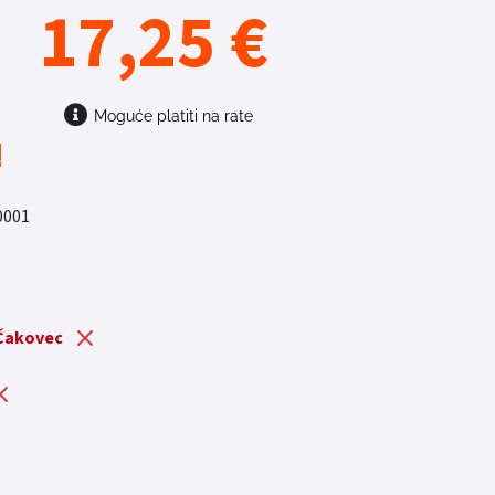
17,25
€
Moguće platiti na rate
t
0001
 Čakovec