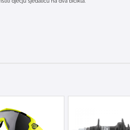
iti dječju sjedalicu na dva bicikla.