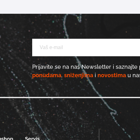
Prijavite se na naš Newsletter i saznajte 
ponudama
,
sniženjima
i
novostima
u naš
bshop
Servis