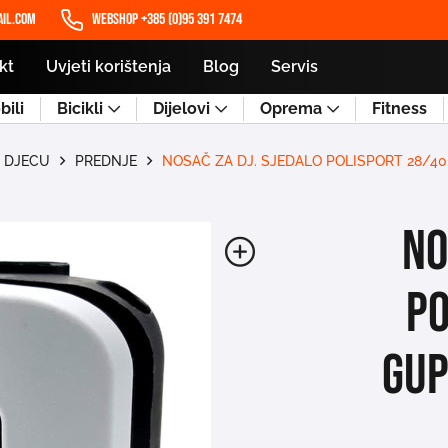
il.com
WEBSHOP +385 (0)95 391 7474
kt
Uvjeti korištenja
Blog
Servis
ili
Bicikli
Dijelovi
Oprema
Fitness
A DJECU
PREDNJE
NOSAČ ZA DJ. SJEDALO POLISPORT 28
NO
P
GUP