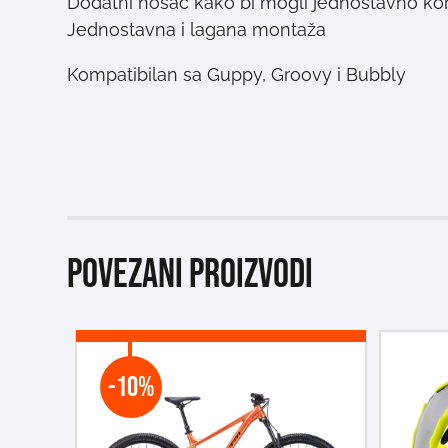
Dodatni nosač kako bi mogli jednostavno korist
Jednostavna i lagana montaža
Kompatibilan sa Guppy, Groovy i Bubbly
Povezani proizvodi
-10%