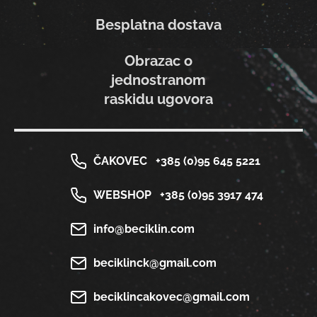
Besplatna dostava
Obrazac o
jednostranom
raskidu ugovora
ČAKOVEC
+385 (0)95 645 5221
WEBSHOP
+385 (0)95 3917 474
info@beciklin.com
beciklinck@gmail.com
beciklincakovec@gmail.com