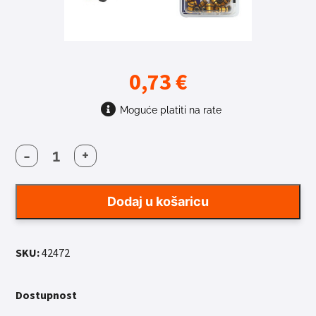
0,73
€
Moguće platiti na rate
-
+
ZAŠTITA
RAME
FORCE
Dodaj u košaricu
ZLATNI
1.5MM
količina
SKU:
42472
Dostupnost