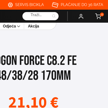
SERVIS BICIKLA
PLAĆANJE DO 36 RATA
Products
0
search
Odjeća
Akcija
GON FORCE C8.2 FE
48/38/28 170MM
21,10
€