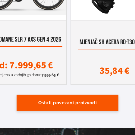
OMANE SLR 7 AXS GEN 4 2026
MJENJAČ SH ACERA RD-T30
d:
7.999,65
€
35,84
€
cijena u zadnjih 30 dana:
7.999,65
€
Ostali povezani proizvodi