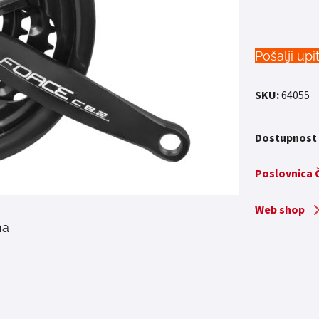
Pošalji upi
SKU:
64055
Dostupnost
Poslovnica
Web shop
na
m