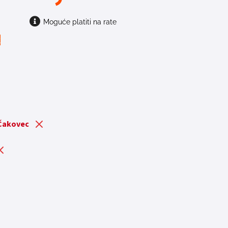
Moguće platiti na rate
t
 Čakovec