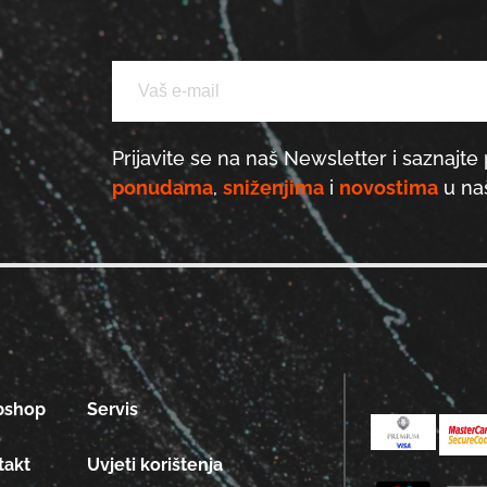
Prijavite se na naš Newsletter i saznajte 
ponudama
,
sniženjima
i
novostima
u naš
bshop
Servis
takt
Uvjeti korištenja