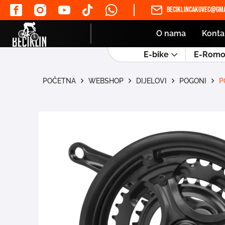
beciklincakovec@gma
O nama
Konta
E-bike
E-Romob
POČETNA
WEBSHOP
DIJELOVI
POGONI
P