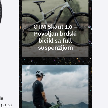
CTM Skaut 1.0 –
Povoljan brdski
bicikl sa full
suspenzijom
je
 pa za