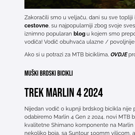
Zakoračili smo u veljaču, dani su sve topliji
cestovne
, su najpopularniji zbog svoje sves
iznimno popularan
blog
u kojem smo prepor
vodiča! Vodič obuhvaća ulazne / povoljnije
Ako si u potrazi za MTB biciklima,
OVDJE
pr
MUŠKI BRDSKI BICIKLI
Trek Marlin 4 2024
Nijedan vodič o kupnji brdskog bicikla nij
odabiremo Marlin 4 Gen 2 2024, novi MTB bic
kvalitetne Shimano komponente na Marlin bi
nekoliko boja, sa Suntour 100mm vilicom, 