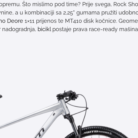
 opremu. Što mislimo pod time? Prije svega, Rock Sh
vnine, a u kombinaciji sa 2,25” gumama pružiti udobno
no
Deore
1×11 prijenos te MT410 disk kočnice. Geomet
r nadogradnja,
bicikl
postaje prava race-ready mašina. 