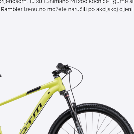
rijenosom. Tu su i Shimano MT200 kočnice i gume ši
I
Rambler
trenutno možete naručiti po akcijskoj cijeni