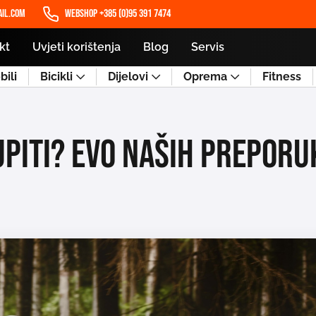
il.com
WEBSHOP +385 (0)95 391 7474
kt
Uvjeti korištenja
Blog
Servis
ili
Bicikli
Dijelovi
Oprema
Fitness
upiti? Evo naših preporu