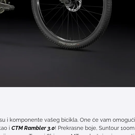
 su i komponente vašeg bicikla. One će vam omogućit
kao i
CTM Rambler 3.0
! Prekrasne boje, Suntour 100m