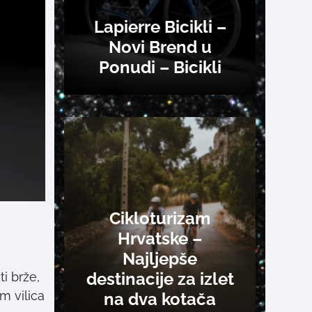
Lapierre Bicikli –
Novi Brend u
Ponudi – Bicikli
Cikloturizam
Hrvatske –
Najljepše
destinacije za izlet
i brže,
m vilica
na dva kotača