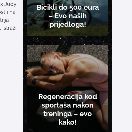
ox Judy
Bicikli do 500 eura
st i na
– Evo naših
rija
prijedloga!
Istraži
Regeneracija kod
sportaša nakon
treninga – evo
kako!