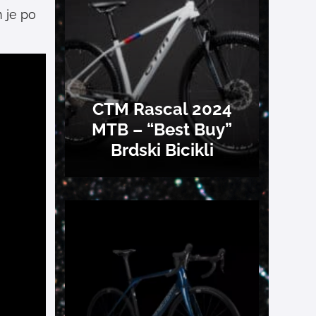
n je po
CTM Rascal 2024
MTB – “Best Buy”
Brdski Bicikli