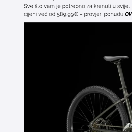
Sve što vam je potrebno za krenuti u svijet
cijeni već od 589,99€ – provjeri ponudu
OV