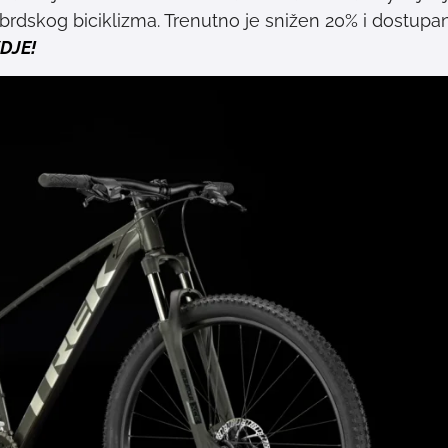
 brdskog biciklizma. Trenutno je snižen 20% i dostupa
DJE!