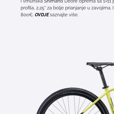
i vrhunska
Shimano
Deore oprema sa 1×11 p
profila, 2,25” za bolje prianjanje u zavojima. 
800€,
OVDJE
saznajte više.