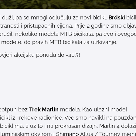
 i duži, pa se mnogi odlučuju za novi bicikl.
Brdski
bici
tranosti i pristupačnih cijena. Prije 2 godine smo objav
učili nekoliko modela MTB bicikala, pa evo i ovogo
 modele, do pravih MTB bicikala za utrkivanje.
ovjeri akcijsku ponudu do -40%!
e potpun bez
Trek Marlin
modela. Kao ulazni model
ikl iz Trekove radionice. Već smo navikli na pouzdan
ciklima, a uz to i na prekrasan dizajn.
Marlin
4 dolazi
aluminijskim okvirom i
Shimano
Altus / Tourney mjenj