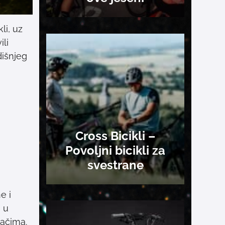
kli, uz
ili
dišnjeg
Cross Bicikli –
Povoljni bicikli za
svestrane
e i
 u
ačima.