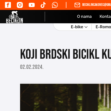
beciklincakovec@gma
O nama
Konta
E-bike
E-Romob
Koji brdski bicikl k
02.02.2024.